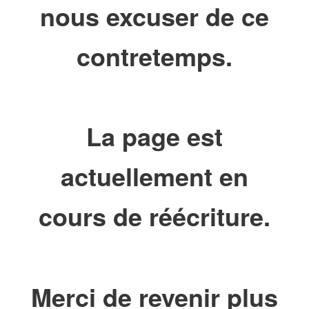
nous excuser de ce
contretemps.
La page est
actuellement en
cours de réécriture.
Merci de revenir plus