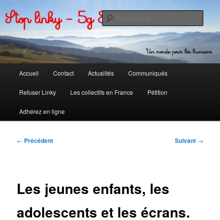
Aller
Non aux compteurs communicants
au
Rech
contenu
principal
Stoplinky88
Menu
Accueil
Contact
Actualités
Communiqués
principal
Refuser Linky
Les collectifs en France
Pétition
Adhérez en ligne
Navigation
←
Précédent
Suivant
→
des
articles
Les jeunes enfants, les
adolescents et les écrans.